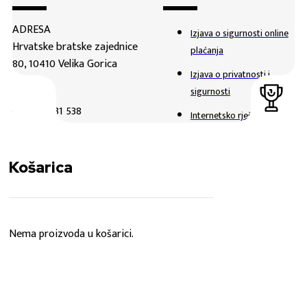
ADRESA
Izjava o sigurnosti online
Hrvatske bratske zajednice
plaćanja
80, 10410 Velika Gorica
Izjava o privatnosti i
sigurnosti
TELEFON
+385 1 6231 538
Internetsko rješavanje
sporova
E-MAIL
Uvjeti poslovanja
webshop@hnk-gorica.hr
Košarica
Načini plaćanja
NAČIN PLAĆANJA
Usluge i dostava
Raskid ugovora
Nema proizvoda u košarici.
Reklamacija i povrati
Sveukupno
KOŠARICA
0,00
€
NAPLATA