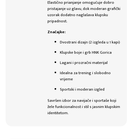
Elastično prianjanje omogućuje dobro
pristajanje uz glavu, dok moderan grafički
uzorak dodatno naglašava klupsku
pripadnost.
Značajke:
Dvostrani dizajn (2 izgleda u 1 kapi)
Klupske boje i grb HNK Gorica
Lagani i prozračni materijal
Idealna za trening i slobodno
vrijeme
Sportski i moderan izgled
Savršen izbor za navijače i sportaše koji
žele funkcionalnost i stil s jasnim klupskim
identitetom.