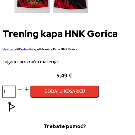
Trening kapa HNK Gorica
Naslovna
Dodaci
Kape
Trening Kapa HNK Gorica
Lagani i prozračni materijal.
5,49
€
Trening
DODAJ U KOŠARICU
kapa
HNK
Gorica
količina
Trebate pomoć?