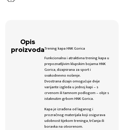
Opis
Trening kapa HNK Gorica
proizvoda
Funkcionalna i atraktivna trening kapa u
prepoznatljivim klupskim bojama HNK
Gorica, dizajnirana za sport i
svakodnevno nošenje.
Dvostrana dizajn omogućuje dvije
varijante izgleda u jednoj kapi – s
crvenom ili tamnom podlogom – obje s
istaknutim grbom HNK Gorica.
Kapa je izrađena od laganog i
prozračnog materijala koji osigurava
udobnost tijekom treninga, trčanja ili
boravka na otvorenom.