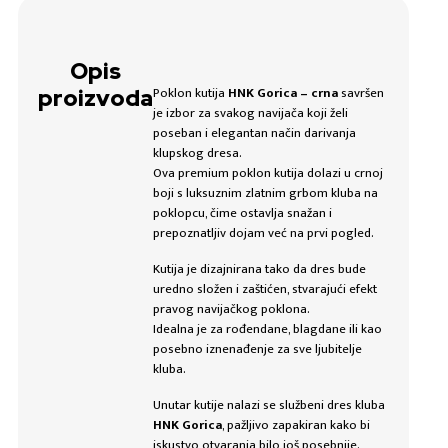
Opis
Poklon kutija
HNK Gorica
– crna
savršen
proizvoda
je izbor za svakog navijača koji želi
poseban i elegantan način darivanja
klupskog dresa.
Ova premium poklon kutija dolazi u crnoj
boji s luksuznim zlatnim grbom kluba na
poklopcu, čime ostavlja snažan i
prepoznatljiv dojam već na prvi pogled.
Kutija je dizajnirana tako da dres bude
uredno složen i zaštićen, stvarajući efekt
pravog navijačkog poklona.
Idealna je za rođendane, blagdane ili kao
posebno iznenađenje za sve ljubitelje
kluba.
Unutar kutije nalazi se službeni dres kluba
HNK Gorica
, pažljivo zapakiran kako bi
iskustvo otvaranja bilo još posebnije.