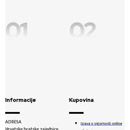
01
02
Informacije
Kupovina
ADRESA
Izjava o sigurnosti online
Hrvatske bratske zajednice