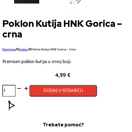
Poklon Kutija HNK Gorica –
crna
Naslovna
Dodaci
Poklon Kutija HNK Gorica – Crna
Premium poklon kutija u crnoj boji.
4,99
€
Poklon
DODAJ U KOŠARICU
Kutija
HNK
Gorica
-
crna
Trebate pomoć?