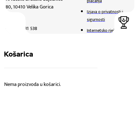
plaćanja
80, 10410 Velika Gorica
Izjava o privatnosti i
sigurnosti
TELEFON
+385 1 6231 538
Internetsko rješavanje
sporova
E-MAIL
Uvjeti poslovanja
webshop@hnk-gorica.hr
Košarica
Načini plaćanja
NAČIN PLAĆANJA
Usluge i dostava
Raskid ugovora
Nema proizvoda u košarici.
Reklamacija i povrati
Sveukupno
KOŠARICA
0,00
€
NAPLATA