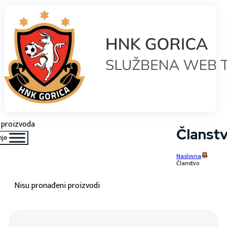
proizvoda
Članst
nje
Naslovna
Članstvo
Nisu pronađeni proizvodi