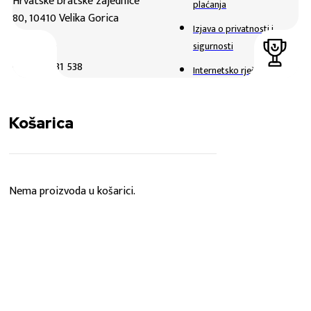
Hrvatske bratske zajednice
plaćanja
80, 10410 Velika Gorica
Izjava o privatnosti i
sigurnosti
TELEFON
+385 1 6231 538
Internetsko rješavanje
sporova
E-MAIL
Uvjeti poslovanja
webshop@hnk-gorica.hr
Košarica
Načini plaćanja
NAČIN PLAĆANJA
Usluge i dostava
Raskid ugovora
Nema proizvoda u košarici.
Reklamacija i povrati
Sveukupno
KOŠARICA
0,00
€
NAPLATA